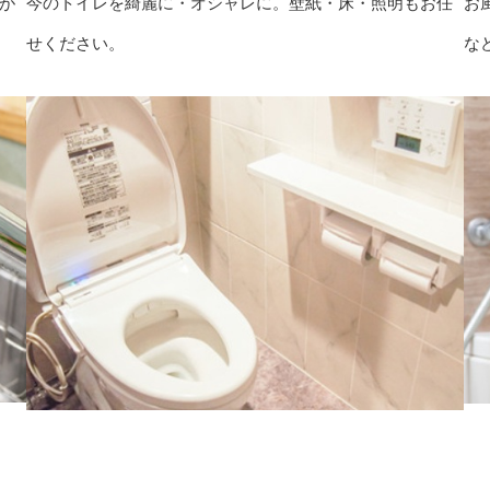
が
今のトイレを綺麗に・オシャレに。壁紙・床・照明もお任
お
せください。
な